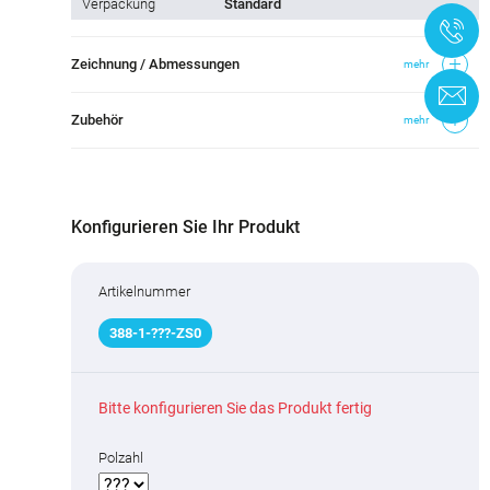
Verpackung
Standard
+
Zeichnung / Abmessungen
mehr
K
Zubehör
mehr
Konfigurieren Sie Ihr Produkt
Artikelnummer
388
-
1
-
???
-ZS0
Bitte konfigurieren Sie das Produkt fertig
Polzahl