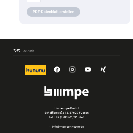
PDF-Datenblatt erstellen
deutsch
kununu
YouTube
Instagram
YouTube
Xing
binder mpe GmbH
Schäfflerstraße 13, 87629 Füssen
Tel.
+49 (0) 83 62 / 91 56-0
info@mpe-connector.de