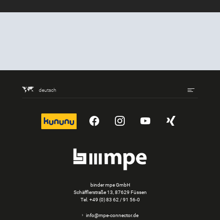
Bei Google Maps anzeigen
deutsch
kununu
YouTube
Instagram
YouTube
Xing
binder mpe GmbH
Schäfflerstraße 13, 87629 Füssen
Tel.
+49 (0) 83 62 / 91 56-0
info@mpe-connector.de