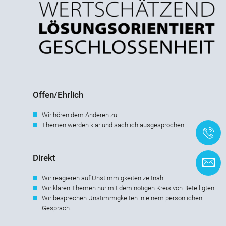
Offen/Ehrlich
Wir hören dem Anderen zu.
Themen werden klar und sachlich ausgesprochen.
+
Direkt
K
Wir reagieren auf Unstimmigkeiten zeitnah.
Wir klären Themen nur mit dem nötigen Kreis von Beteiligten.
Wir besprechen Unstimmigkeiten in einem persönlichen
Gespräch.