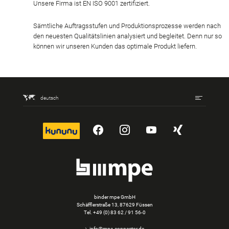
Unsere Firma ist EN ISO 9001 zertifiziert.
Sämtliche Auftragsstufen und Produktionsprozesse werden nach
den neuesten Qualitätslinien analysiert und begleitet. Denn nur so
können wir unseren Kunden das optimale Produkt liefern.
deutsch
kununu
YouTube
Instagram
YouTube
Xing
binder mpe GmbH
Schäfflerstraße 13, 87629 Füssen
Tel.
+49 (0) 83 62 / 91 56-0
info@mpe-connector.de