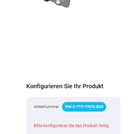
Konfigurieren Sie Ihr Produkt
Artikelnummer
598
-
2
-
???
?
-
??
0
?
S-BS0
Bitte konfigurieren Sie das Produkt fertig