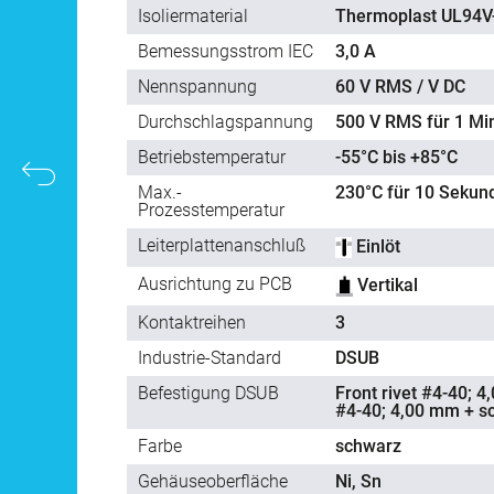
Isoliermaterial
Thermoplast UL94V
Bemessungsstrom IEC
3,0 A
Nennspannung
60 V RMS / V DC
Durchschlagspannung
500 V RMS für 1 Mi
Betriebstemperatur
-55°C bis +85°C
Max.-
230°C für 10 Sekun
Prozesstemperatur
Leiterplattenanschluß
Einlöt
Ausrichtung zu PCB
Vertikal
Kontaktreihen
3
Industrie-Standard
DSUB
Befestigung DSUB
Front rivet #4-40; 4
#4-40; 4,00 mm + sc
Farbe
schwarz
Gehäuseoberfläche
Ni, Sn