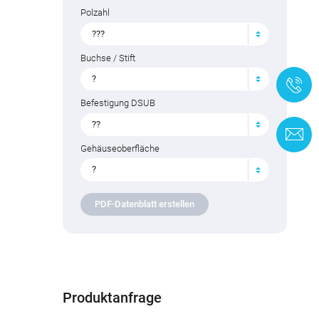
Polzahl
???
Buchse / Stift
?
+
Befestigung DSUB
??
K
Gehäuseoberfläche
?
PDF-Datenblatt erstellen
Produktanfrage