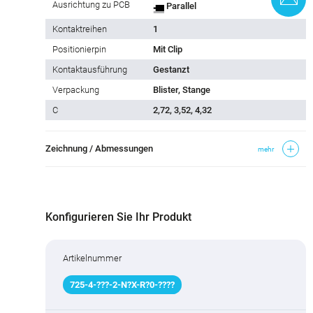
Ausrichtung zu PCB
Parallel
Kontaktreihen
1
Positionierpin
Mit Clip
Kontaktausführung
Gestanzt
Verpackung
Blister, Stange
C
2,72, 3,52, 4,32
Zeichnung / Abmessungen
mehr
Konfigurieren Sie Ihr Produkt
Artikelnummer
725
-
4
-
???
-2-N
?
X-R
?
0-
????