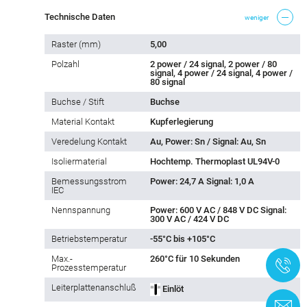
Technische Daten
weniger
Raster (mm)
5,00
Polzahl
2 power / 24 signal, 2 power / 80
signal, 4 power / 24 signal, 4 power /
80 signal
Buchse / Stift
Buchse
Material Kontakt
Kupferlegierung
Veredelung Kontakt
Au, Power: Sn / Signal: Au, Sn
Isoliermaterial
Hochtemp. Thermoplast UL94V-0
Bemessungsstrom
Power: 24,7 A Signal: 1,0 A
IEC
Nennspannung
Power: 600 V AC / 848 V DC Signal:
300 V AC / 424 V DC
Betriebstemperatur
-55°C bis +105°C
Max.-
260°C für 10 Sekunden
+
Prozesstemperatur
Leiterplattenanschluß
Einlöt
K