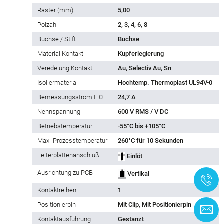
Raster (mm)
5,00
Polzahl
2, 3, 4, 6, 8
Buchse / Stift
Buchse
Material Kontakt
Kupferlegierung
Veredelung Kontakt
Au, Selectiv Au, Sn
Isoliermaterial
Hochtemp. Thermoplast UL94V-0
Bemessungsstrom IEC
24,7 A
Nennspannung
600 V RMS / V DC
Betriebstemperatur
-55°C bis +105°C
Max.-Prozesstemperatur
260°C für 10 Sekunden
Leiterplattenanschluß
Einlöt
Ausrichtung zu PCB
Vertikal
+
Kontaktreihen
1
Positionierpin
Mit Clip, Mit Positionierpin
K
Kontaktausführung
Gestanzt