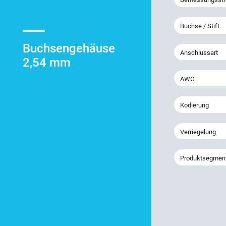
Buchse / Stift
Buchsengehäuse
Anschlussart
2,54 mm
AWG
Kodierung
Verriegelung
Produktsegmen