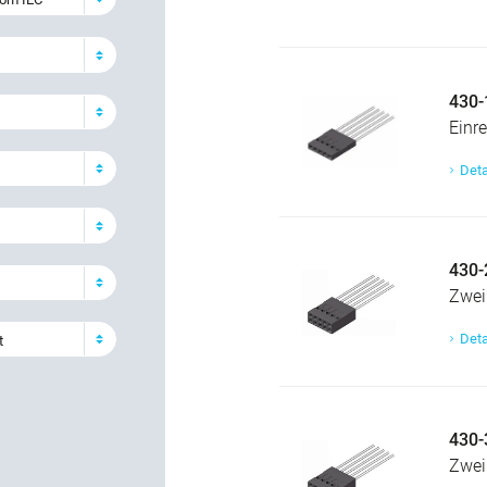
430-
Einre
Deta
430-
Zweir
Deta
t
430-
Zweir