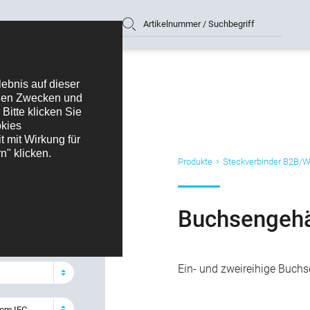
Artikelnummer / Suchbegriff
Produkte
Steckverbinder B2B/
Buchsengehä
filtern
2,54 mm Serie 430
Ein- und zweireihige Buch
om IEC