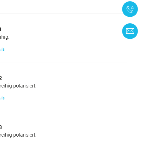
+
1
K
ihig.
ils
2
eihig polarisiert.
ils
3
eihig polarisiert.