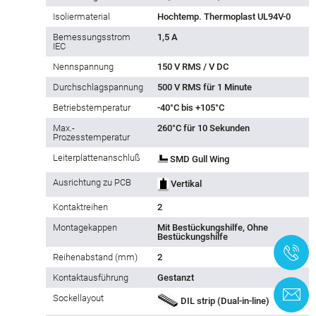
Isoliermaterial
Hochtemp. Thermoplast UL94V-0
Bemessungsstrom
1,5 A
IEC
Nennspannung
150 V RMS / V DC
Durchschlagspannung
500 V RMS für 1 Minute
Betriebstemperatur
-40°C bis +105°C
Max.-
260°C für 10 Sekunden
Prozesstemperatur
Leiterplattenanschluß
SMD Gull Wing
Ausrichtung zu PCB
Vertikal
Kontaktreihen
2
Montagekappen
Mit Bestückungshilfe, Ohne
Bestückungshilfe
+
Reihe­nabstand (mm)
2
Kontaktausführung
Gestanzt
K
Sockellayout
DIL strip (Dual-in-line)