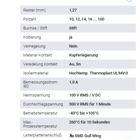
Raster (mm)
1,27
Polzahl
10, 12, 14, 16 ... 100
Buchse / Stift
Stift
Kodierung
ja
Verriegelung
Nein
Material Kontakt
Kupferlegierung
Veredelung Kontakt
Au, Sn
Isoliermaterial
Hochtemp. Thermoplast UL94V-0
Bemessungsstrom
1,0 A
IEC
Nennspannung
100 V RMS / V DC
Durchschlagspannung
500 V RMS für 1 Minute
Betriebstemperatur
-40°C bis +105°C
Max.-
260°C für 10 Sekunden
Prozesstemperatur
Leiterplattenanschluß
SMD Gull Wing