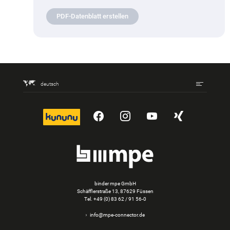
PDF-Datenblatt erstellen
deutsch
kununu
YouTube
Instagram
YouTube
Xing
binder mpe GmbH
Schäfflerstraße 13, 87629 Füssen
Tel.
+49 (0) 83 62 / 91 56-0
info@mpe-connector.de