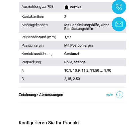
+
Ausrichtung zu PCB
Vertikal
Kontaktreihen
2
K
Montagekappen
Mit Bestückungshilfe, Ohne
Bestückungshilfe
Reihe­nabstand (mm)
1,27
Positionierpin
Mit Positionierpin
Kontaktausführung
Gestanzt
Verpackung
Rolle, Stange
A
10,1, 10,9, 11,2, 11,50 ... 9,90
B
2,15, 2,50
Zeichnung / Abmessungen
mehr
Konfigurieren Sie Ihr Produkt