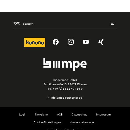
deutsch
kununu
YouTube
Instagram
YouTube
Xing
binder mpe GmbH
Schäfflerstraße 13, 87629 Füssen
Tel.
+49 (0) 83 62 / 91 56-0
info@mpe-connector.de
Login
Newsletter
AGB
Datenschutz
Impressum
Cookie-Einstellungen
Hinweisgebersystem