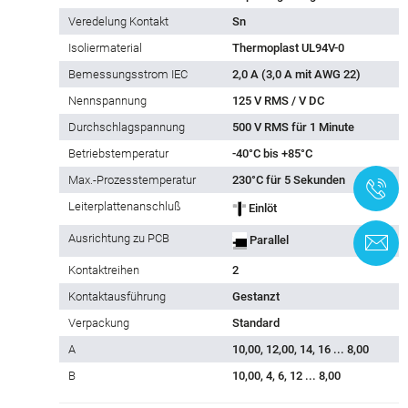
Veredelung Kontakt
Sn
Isoliermaterial
Thermoplast UL94V-0
Bemessungsstrom IEC
2,0 A (3,0 A mit AWG 22)
Nennspannung
125 V RMS / V DC
Durchschlagspannung
500 V RMS für 1 Minute
Betriebstemperatur
-40°C bis +85°C
Max.-Prozesstemperatur
230°C für 5 Sekunden
+
Leiterplattenanschluß
Einlöt
Ausrichtung zu PCB
Parallel
K
Kontaktreihen
2
Kontaktausführung
Gestanzt
Verpackung
Standard
A
10,00, 12,00, 14, 16 ... 8,00
B
10,00, 4, 6, 12 ... 8,00