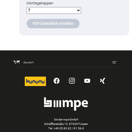
Montagekappen
PDF-Datenblatt erstellen
deutsch
kununu
YouTube
Instagram
YouTube
Xing
binder mpe GmbH
Schäfflerstraße 13, 87629 Füssen
Tel.
+49 (0) 83 62 / 91 56-0