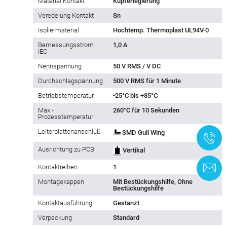
Material Kontakt
Kupferlegierung
Veredelung Kontakt
Sn
Isoliermaterial
Hochtemp. Thermoplast UL94V-0
Bemessungsstrom
1,0 A
IEC
Nennspannung
50 V RMS / V DC
Durchschlagspannung
500 V RMS für 1 Minute
Betriebstemperatur
-25°C bis +85°C
Max.-
260°C für 10 Sekunden
Prozesstemperatur
Leiterplattenanschluß
SMD Gull Wing
+
Ausrichtung zu PCB
Vertikal
Kontaktreihen
1
K
Montagekappen
Mit Bestückungshilfe, Ohne
Bestückungshilfe
Kontaktausführung
Gestanzt
Verpackung
Standard