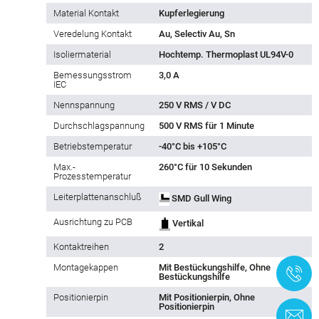
Material Kontakt
Kupferlegierung
Veredelung Kontakt
Au, Selectiv Au, Sn
Isoliermaterial
Hochtemp. Thermoplast UL94V-0
Bemessungsstrom
3,0 A
IEC
Nennspannung
250 V RMS / V DC
Durchschlagspannung
500 V RMS für 1 Minute
Betriebstemperatur
-40°C bis +105°C
Max.-
260°C für 10 Sekunden
Prozesstemperatur
Leiterplattenanschluß
SMD Gull Wing
Ausrichtung zu PCB
Vertikal
Kontaktreihen
2
Montagekappen
Mit Bestückungshilfe, Ohne
+
Bestückungshilfe
Positionierpin
Mit Positionierpin, Ohne
Positionierpin
K