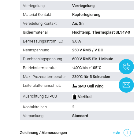
Verriegelung
Verriegelung
Material Kontakt
Kupferlegierung
Veredelung Kontakt
Au, Sn
Isoliermaterial
Hochtemp. Thermoplast UL94V-0
Bemessungsstrom IEC
3,0 A
Nennspannung
250 V RMS / V DC
Durchschlagspannung
600 V RMS für 1 Minute
+
Betriebstemperatur
-40°C bis +105°C
Max.-Prozesstemperatur
230°C für 5 Sekunden
K
Leiterplattenanschluß
SMD Gull Wing
Ausrichtung zu PCB
Vertikal
Kontaktreihen
2
Verpackung
Standard
Zeichnung / Abmessungen
mehr