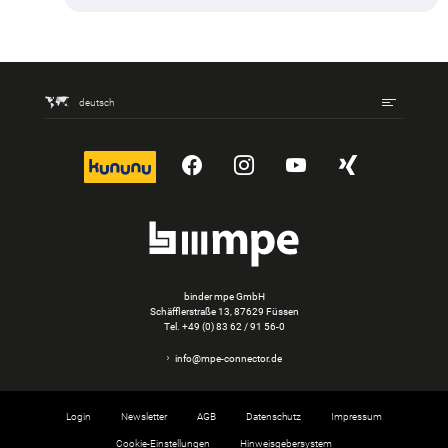
deutsch
kununu
YouTube
Instagram
YouTube
Xing
binder mpe GmbH
Schäfflerstraße 13, 87629 Füssen
Tel.
+49 (0) 83 62 / 91 56-0
info@mpe-connector.de
Login
Newsletter
AGB
Datenschutz
Impressum
Cookie-Einstellungen
Hinweisgebersystem