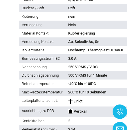
Buchse / Stift
Stift
Kodierung
nein
Verriegelung
Nein
Material Kontakt
Kupferlegierung
Veredelung Kontakt
Au, Selectiv Au, Sn
Isoliermaterial
Hochtemp. Thermoplast UL94V-0
Bemessungsstrom IEC
3,0 A
Nennspannung
250 V RMS / V DC
Durchschlagspannung
500 V RMS für 1 Minute
Betriebstemperatur
-40°C bis +105°C
Max.-Prozesstemperatur
260°C für 10 Sekunden
Leiterplattenanschluß
Einlöt
Ausrichtung zu PCB
+
Vertikal
Kontaktreihen
2
K
Reihe­nabstand (mm)
2,54