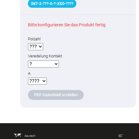
087
-
2
-
???
-0-
?
-XS0-
????
Bitte konfigurieren Sie das Produkt fertig
Polzahl
Veredelung Kontakt
A
PDF-Datenblatt erstellen
deutsch