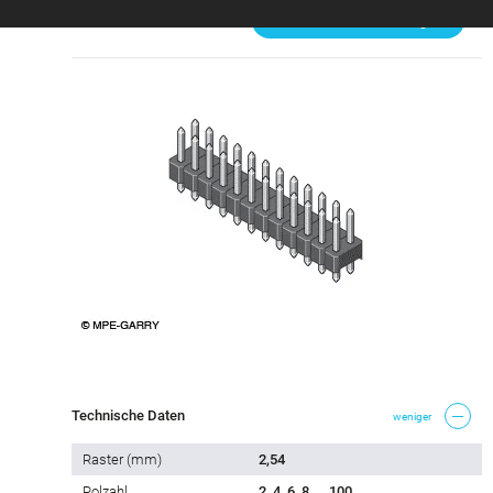
Steckbar mit
Passende Produkte zeigen
Technische Daten
weniger
Raster (mm)
2,54
Polzahl
2, 4, 6, 8 ... 100