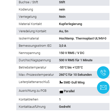
Buchse / Stift
Stift
Kodierung
nein
Verriegelung
Nein
Material Kontakt
Kupferlegierung
Veredelung Kontakt
Au, Sn
Isoliermaterial
Hochtemp. Thermoplast UL94V-0
Bemessungsstrom IEC
3,0 A
Nennspannung
150 V RMS / V DC
Durchschlagspannung
500 V RMS für 1 Minute
Betriebstemperatur
-55°C bis +125°C
+
Max.-Prozesstemperatur
260°C für 10 Sekunden
Leiterplattenanschluß
SMD Gull Wing
K
Ausrichtung zu PCB
Parallel
Kontaktreihen
1
Kontaktausführung
Gedreht