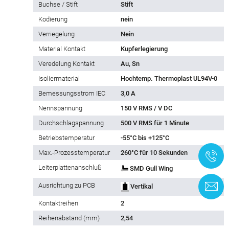
Buchse / Stift
Stift
Kodierung
nein
Verriegelung
Nein
Material Kontakt
Kupferlegierung
Veredelung Kontakt
Au, Sn
Isoliermaterial
Hochtemp. Thermoplast UL94V-0
Bemessungsstrom IEC
3,0 A
Nennspannung
150 V RMS / V DC
Durchschlagspannung
500 V RMS für 1 Minute
Betriebstemperatur
-55°C bis +125°C
Max.-Prozesstemperatur
260°C für 10 Sekunden
+
Leiterplattenanschluß
SMD Gull Wing
K
Ausrichtung zu PCB
Vertikal
Kontaktreihen
2
Reihe­nabstand (mm)
2,54