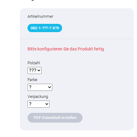
Artikelnummer
082
-
1
-
???
-
?
-X
?
0
Bitte konfigurieren Sie das Produkt fertig
Polzahl
Farbe
Verpackung
PDF-Datenblatt erstellen