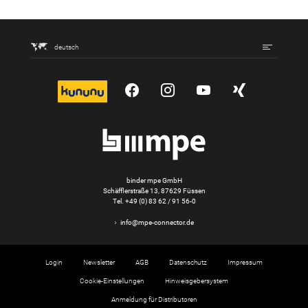
deutsch
kununu
YouTube
Instagram
YouTube
Xing
binder mpe GmbH
Schäfflerstraße 13, 87629 Füssen
Tel.
+49 (0) 83 62 / 91 56-0
info@mpe-connector.de
Login
Newsletter
AGB
Datenschutz
Impressum
Cookie-Einstellungen
Hinweisgebersystem
Anmeldung für Distributoren