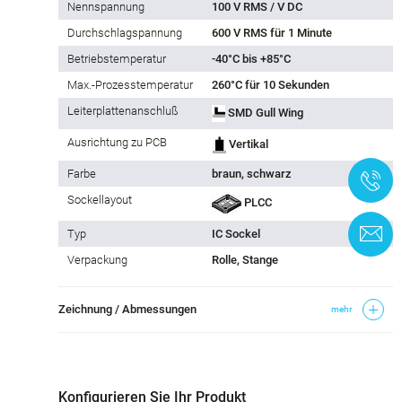
Nennspannung
100 V RMS / V DC
Durchschlagspannung
600 V RMS für 1 Minute
Betriebstemperatur
-40°C bis +85°C
Max.-Prozesstemperatur
260°C für 10 Sekunden
Leiterplattenanschluß
SMD Gull Wing
Ausrichtung zu PCB
Vertikal
Farbe
braun, schwarz
+
Sockellayout
PLCC
K
Typ
IC Sockel
Verpackung
Rolle, Stange
Zeichnung / Abmessungen
mehr
Konfigurieren Sie Ihr Produkt