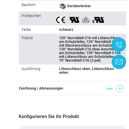
Bauform
Gerätestecker
Prüfzeichen
Farbe
schwarz
Polbild
120° Normblatt C16 mit Lötanschluss
am Schutzleiter, 120° Normblatt C16
+
mit Steckanschluss am Schutzleiter,
120° Normblatt C16 ohne Anschluss
am Schutzleiter, 155° Normblatt C16A
mit Lötanschluss am Schutzleiter ...
70° Normblatt C18 (2-pol)
K
Ausführung
Lötanschluss oben, Lötanschluss
unten
Zeichnung / Abmessungen
mehr
Konfigurieren Sie Ihr Produkt