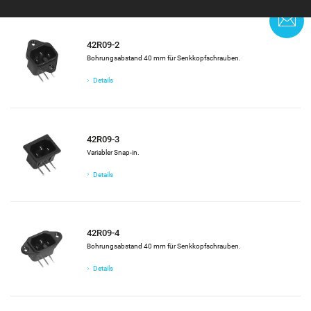
K
42R09-2
Bohrungsabstand 40 mm für Senkkopfschrauben.
Details
42R09-3
Variabler Snap-in.
Details
42R09-4
Bohrungsabstand 40 mm für Senkkopfschrauben.
Details