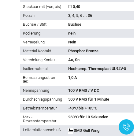
Steckbar mit (von, bis)
☐ 0,40
Polzahl
3, 4, 5, 6 ... 36
Buchse / Stift
Buchse
Kodierung
nein
Verriegelung
Nein
Material Kontakt
Phosphor Bronze
Veredelung Kontakt
Au, Sn
Isoliermaterial
Hochtemp. Thermoplast UL94V-0
Bemessungsstrom
1,0 A
IEC
Nennspannung
100 V RMS / V DC
Durchschlagspannung
500 V RMS für 1 Minute
Betriebstemperatur
-40°C bis +105°C
Max.-
260°C für 10 Sekunden
Prozesstemperatur
+
Leiterplattenanschluß
SMD Gull Wing