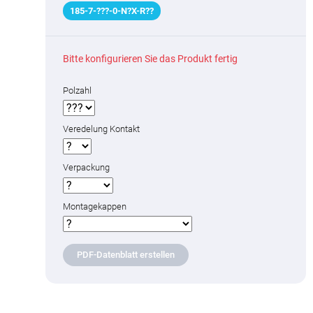
185
-
7
-
???
-0-N
?
X-R
?
?
Bitte konfigurieren Sie das Produkt fertig
Polzahl
Veredelung Kontakt
Verpackung
Montagekappen
PDF-Datenblatt erstellen