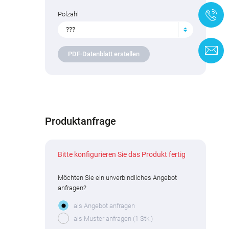
+
Polzahl
???
K
PDF-Datenblatt erstellen
Produktanfrage
Bitte konfigurieren Sie das Produkt fertig
Möchten Sie ein unverbindliches Angebot
anfragen?
als Angebot anfragen
als Muster anfragen (1 Stk.)