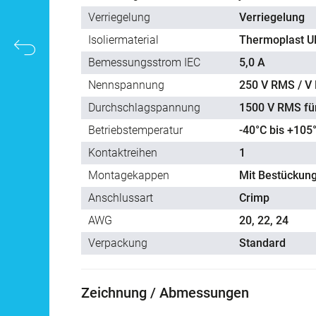
Verriegelung
Verriegelung
Isoliermaterial
Thermoplast U
Bemessungsstrom IEC
5,0 A
Nennspannung
250 V RMS / V
Durchschlagspannung
1500 V RMS fü
Betriebstemperatur
-40°C bis +105
Kontaktreihen
1
Montagekappen
Mit Bestückung
Anschlussart
Crimp
AWG
20, 22, 24
Verpackung
Standard
Zeichnung / Abmessungen