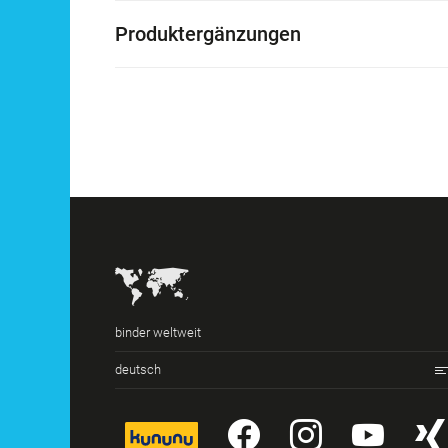
Produktergänzungen
binder weltweit
deutsch
kununu
YouTube
Instagr
You