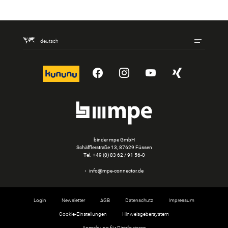
deutsch
kununu
YouTube
Instagram
YouTube
Xing
binder mpe GmbH
Schäfflerstraße 13, 87629 Füssen
Tel.
+49 (0) 83 62 / 91 56-0
info@mpe-connector.de
Login
Newsletter
AGB
Datenschutz
Impressum
Cookie-Einstellungen
Hinweisgebersystem
Anmeldung für Distributoren