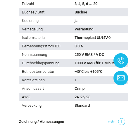
Polzahl
3, 4, 5, 6 ... 20
Buchse / Stift
Buchse
Kodierung
ja
Verriegelung
Verrastung
Isoliermaterial
Thermoplast UL94V-0
Bemessungsstrom IEC
3,0 A
Nennspannung
250 V RMS / V DC
+
Durchschlagspannung
1000 V RMS für 1 Minute
Betriebstemperatur
-40°C bis +105°C
K
Kontaktreihen
1
Anschlussart
Crimp
AWG
24, 26, 28
Verpackung
Standard
Zeichnung / Abmessungen
mehr