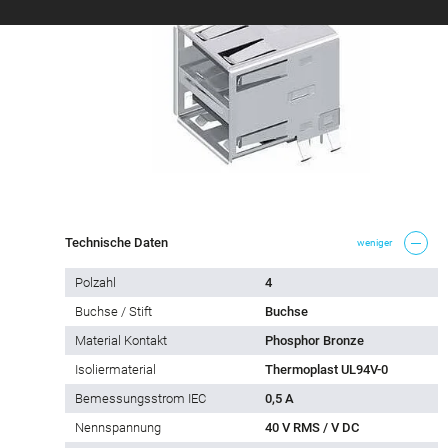
Technische Daten
weniger
Polzahl
4
Buchse / Stift
Buchse
Material Kontakt
Phosphor Bronze
Isoliermaterial
Thermoplast UL94V-0
Bemessungsstrom IEC
0,5 A
Nennspannung
40 V RMS / V DC