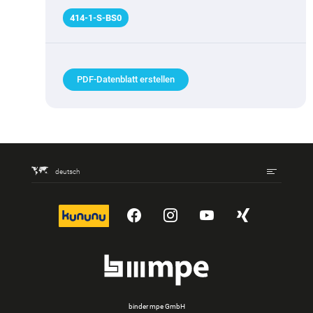
414
-
1
-S-BS0
PDF-Datenblatt erstellen
deutsch
kununu
YouTube
Instagram
YouTube
Xing
binder mpe GmbH