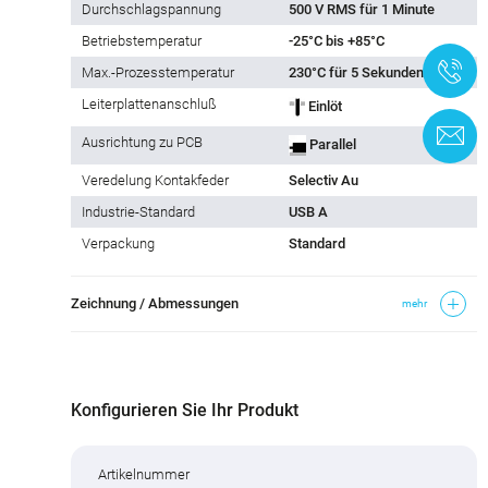
Durchschlagspannung
500 V RMS für 1 Minute
Betriebstemperatur
-25°C bis +85°C
+
Max.-Prozesstemperatur
230°C für 5 Sekunden
Leiterplattenanschluß
Einlöt
K
Ausrichtung zu PCB
Parallel
Veredelung Kontakfeder
Selectiv Au
Industrie-Standard
USB A
Verpackung
Standard
Zeichnung / Abmessungen
mehr
Konfigurieren Sie Ihr Produkt
Artikelnummer