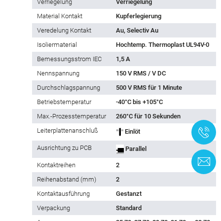
Verriegelung
Verriegelung
Material Kontakt
Kupferlegierung
Veredelung Kontakt
Au, Selectiv Au
Isoliermaterial
Hochtemp. Thermoplast UL94V-0
Bemessungsstrom IEC
1,5 A
Nennspannung
150 V RMS / V DC
Durchschlagspannung
500 V RMS für 1 Minute
Betriebstemperatur
-40°C bis +105°C
Max.-Prozesstemperatur
260°C für 10 Sekunden
Leiterplattenanschluß
+
Einlöt
Ausrichtung zu PCB
Parallel
K
Kontaktreihen
2
Reihe­nabstand (mm)
2
Kontaktausführung
Gestanzt
Verpackung
Standard