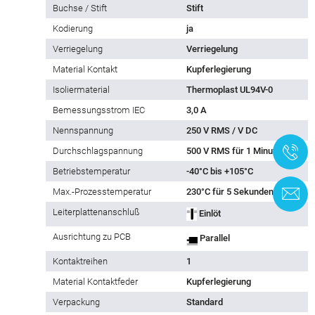
Buchse / Stift
Stift
Kodierung
ja
Verriegelung
Verriegelung
Material Kontakt
Kupferlegierung
Isoliermaterial
Thermoplast UL94V-0
Bemessungsstrom IEC
3,0 A
Nennspannung
250 V RMS / V DC
+
Durchschlagspannung
500 V RMS für 1 Minute
Betriebstemperatur
-40°C bis +105°C
Max.-Prozesstemperatur
230°C für 5 Sekunden
K
Leiterplattenanschluß
Einlöt
Ausrichtung zu PCB
Parallel
Kontaktreihen
1
Material Kontaktfeder
Kupferlegierung
Verpackung
Standard