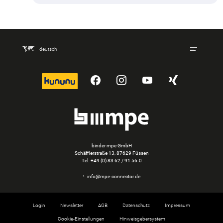
deutsch
kununu
YouTube
Instagram
YouTube
Xing
binder mpe GmbH
Schäfflerstraße 13, 87629 Füssen
Tel.
+49 (0) 83 62 / 91 56-0
info@mpe-connector.de
Login
Newsletter
AGB
Datenschutz
Impressum
Cookie-Einstellungen
Hinweisgebersystem