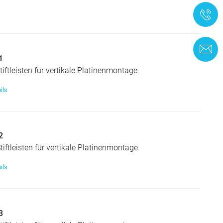
+
K
1
tiftleisten für vertikale Platinenmontage.
ils
2
tiftleisten für vertikale Platinenmontage.
ils
3