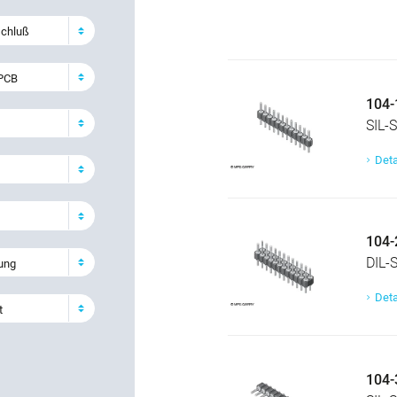
schluß
 PCB
104-
SIL-S
Deta
104-
DIL-S
ung
Deta
t
104-