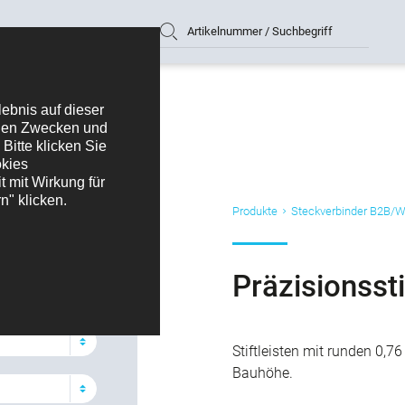
Artikelnummer / Suchbegriff
Produkte
Steckverbinder B2B/
filtern
ste 2,54 mm Serie
Präzisionsst
Stiftleisten mit runden 0,7
Bauhöhe.