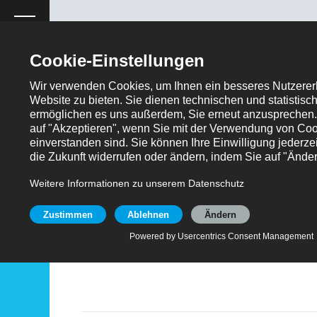
ose
Produktanfrage
Produkte
Steckverbinder B2B/W2B
Stiftleisten
Hochs
724-1
Stehend, nur Powerkontakte