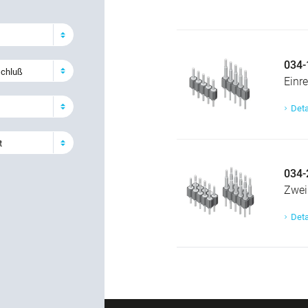
034-
schluß
Einre
Deta
t
034-
Zweir
Deta