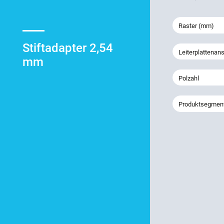
Raster (mm)
Stiftadapter 2,54
Leiterplattenan
mm
Polzahl
Produktsegmen