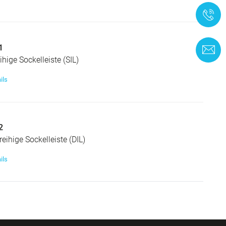
+
1
K
ihige Sockelleiste (SIL)
ils
2
eihige Sockelleiste (DIL)
ils