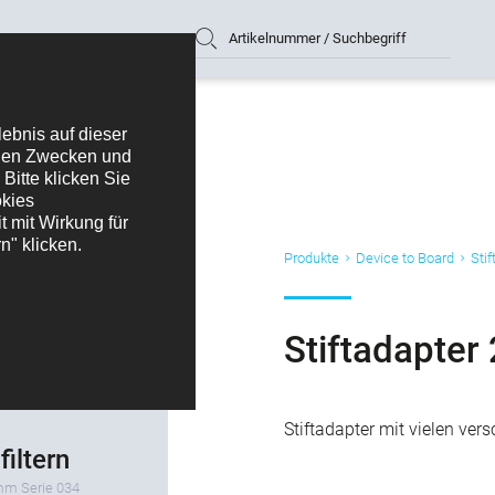
Artikelnummer / Suchbegriff
Produkte
Device to Board
Stif
Stiftadapter
Stiftadapter mit vielen ve
filtern
 mm Serie 034