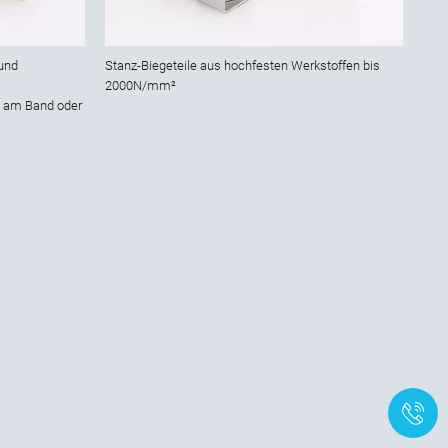
 und
Stanz-Biegeteile aus hochfesten Werkstoffen bis
2000N/mm²
n am Band oder
+