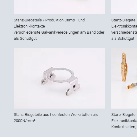
Stanz-Biegeteile / Produktion Crimp– und
Stanz-Biegetei
Elektronikkontakte
Elektronikkont
verschiedenste Galvanikveredelungen am Band oder
verschiedenst
als Schüttgut
als Schüttgut
Stanz-Biegeteile aus hochfesten Werkstoffen bis
Stanz-Biegetei
2000N/mm²
Elektronikkont
Kontaktnieten,