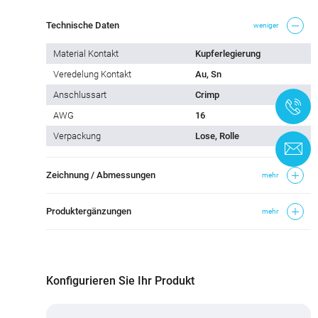
Technische Daten
weniger
Material Kontakt
Kupferlegierung
Veredelung Kontakt
Au, Sn
Anschlussart
Crimp
+
AWG
16
Verpackung
Lose, Rolle
K
Zeichnung / Abmessungen
mehr
Produktergänzungen
mehr
Konfigurieren Sie Ihr Produkt