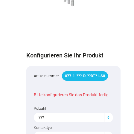
Konfigurieren Sie Ihr Produkt
Artikelnummer
077
-
1
-
???
-D-
??
DT
?
-LS0
Bitte konfigurieren Sie das Produkt fertig
Polzahl
???
Kontakttyp