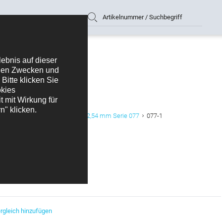
Artikelnummer / Suchbegriff
skontakte auf Kunststoffcarrier 2,54 mm Serie 077
077-1
rgleich hinzufügen