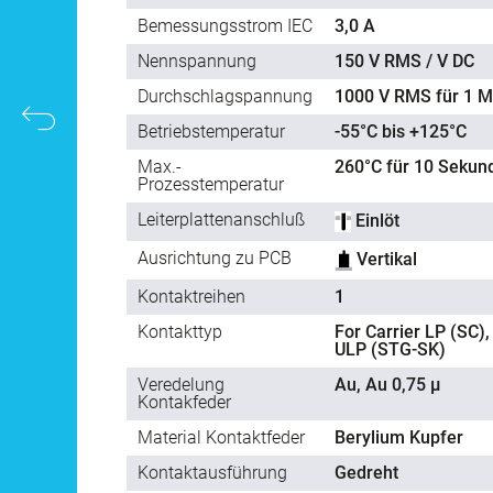
Bemessungsstrom IEC
3,0 A
Nennspannung
150 V RMS / V DC
Durchschlagspannung
1000 V RMS für 1 M
Betriebstemperatur
-55°C bis +125°C
Max.-
260°C für 10 Sekun
Prozesstemperatur
Leiterplattenanschluß
Einlöt
Ausrichtung zu PCB
Vertikal
Kontaktreihen
1
Kontakttyp
For Carrier LP (SC),
ULP (STG-SK)
Veredelung
Au, Au 0,75 µ
Kontakfeder
Material Kontaktfeder
Berylium Kupfer
Kontaktausführung
Gedreht