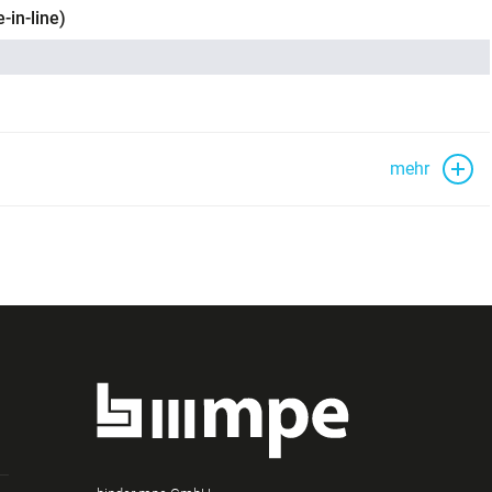
-in-line)
mehr