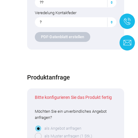
??
Veredelung Kontakfeder
+
?
PDF-Datenblatt erstellen
K
Produktanfrage
Bitte konfigurieren Sie das Produkt fertig
Möchten Sie ein unverbindliches Angebot
anfragen?
als Angebot anfragen
als Muster anfragen (1 Stk.)