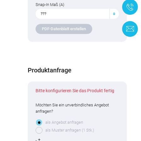
Snap-In Maß (A)
+
???
K
PDF-Datenblatt erstellen
Produktanfrage
Bitte konfigurieren Sie das Produkt fertig
Möchten Sie ein unverbindliches Angebot
anfragen?
als Angebot anfragen
als Muster anfragen (1 Stk.)