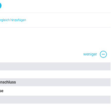
rgleich hinzufügen
weniger
nschluss
se