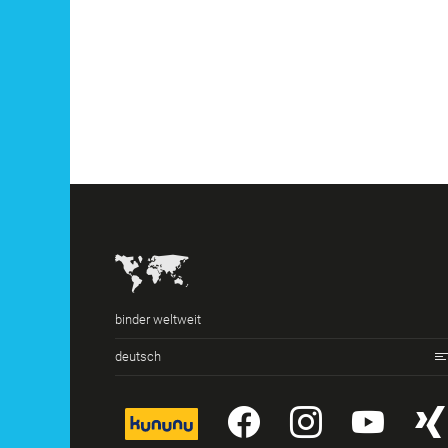
binder weltweit
deutsch
kununu
YouTube
Instagr
You