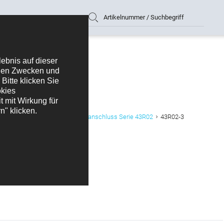
Artikelnummer / Suchbegriff
K+B Gerätedose mit Schraubanschluss Serie 43R02
43R02-3