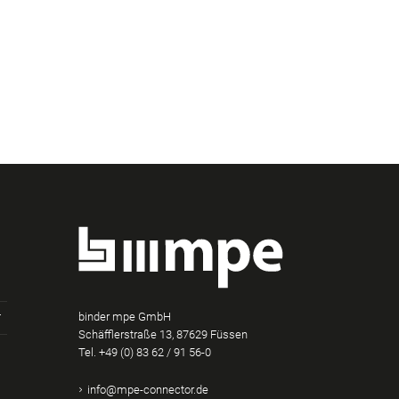
binder mpe GmbH
Schäfflerstraße 13, 87629 Füssen
Tel.
+49 (0) 83 62 / 91 56-0
am
Tube
Xing
info@mpe-connector.de