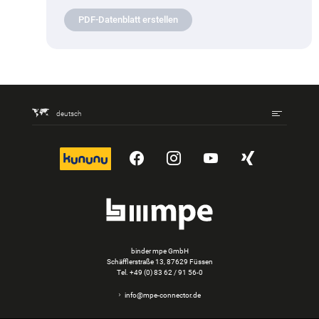
PDF-Datenblatt erstellen
deutsch
kununu
YouTube
Instagram
YouTube
Xing
binder mpe GmbH
Schäfflerstraße 13, 87629 Füssen
Tel.
+49 (0) 83 62 / 91 56-0
info@mpe-connector.de