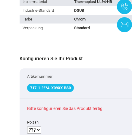
Isoliermaterial
Thermoplast UL94-HB
+
Industrie-Standard
DSUB
Farbe
Chrom
K
Verpackung
Standard
Konfigurieren Sie Ihr Produkt
Artikelnummer
717
-
1
-
???
A-X09XX-BS0
Bitte konfigurieren Sie das Produkt fertig
Polzahl