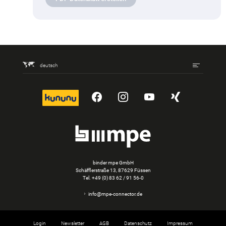
deutsch
kununu
YouTube
Instagram
YouTube
Xing
binder mpe GmbH
Schäfflerstraße 13, 87629 Füssen
Tel.
+49 (0) 83 62 / 91 56-0
info@mpe-connector.de
Login
Newsletter
AGB
Datenschutz
Impressum