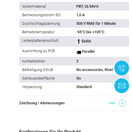
Isoliermaterial
PBT, UL94V-0
Bemessungsstrom IEC
1,0 A
Durchschlagspannung
500 V RMS für 1 Minute
Betriebstemperatur
-55°C bis +105°C
Leiterplattenanschluß
Einlöt
Ausrichtung zu PCB
Parallel
Kontaktreihen
2
+
Befestigung DSUB
No accessories, Rivet
Gehäuseoberfläche
Sn
K
Verpackung
Standard
Zeichnung / Abmessungen
mehr
Konfigurieren Sie Ihr Produkt