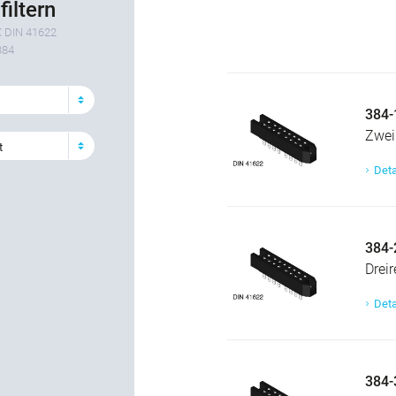
filtern
 DIN 41622
384
384-
Zwei
t
Deta
384-
Dreir
Deta
384-