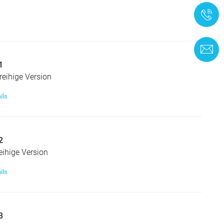
+
K
1
reihige Version
ils
2
eihige Version
ils
3