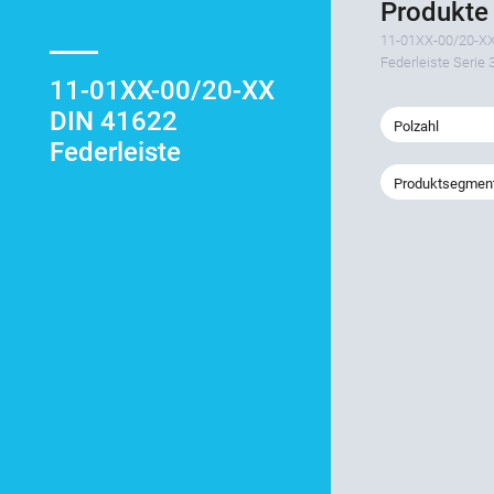
Produkte 
11-01XX-00/20-XX
Federleiste Serie 
11-01XX-00/20-XX
DIN 41622
Polzahl
Federleiste
Produktsegmen