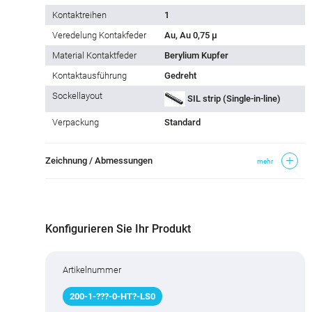
Kontaktreihen
1
Veredelung Kontakfeder
Au, Au 0,75 µ
Material Kontaktfeder
Berylium Kupfer
Kontaktausführung
Gedreht
Sockellayout
SIL strip (Single-in-line)
Verpackung
Standard
Zeichnung / Abmessungen
mehr
Konfigurieren Sie Ihr Produkt
Artikelnummer
200
-
1
-
???
-0-HT
?
-LS0