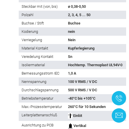
Steckbar mit (von, bis)
ø 0,38-0,50
Polzahl
2, 3, 4, 5 ... 50
Buchse / Stift
Buchse
Kodierung
nein
Verriegelung
Nein
Material Kontakt
Kupferlegierung
Veredelung Kontakt
Sn
Isoliermaterial
Hochtemp. Thermoplast UL94V-0
Bemessungsstrom IEC
1,0 A
Nennspannung
100 V RMS / V DC
Durchschlagspannung
500 V RMS / V DC
+
Betriebstemperatur
-40°C bis +105°C
Max.-Prozesstemperatur
260°C für 10 Sekunden
K
Leiterplattenanschluß
Einlöt
Ausrichtung zu PCB
Vertikal