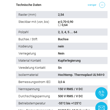
Technische Daten
weniger
Raster (mm)
2,54
Steckbar mit (von, bis)
ø 0,70-0,90
☐ 0,64
Polzahl
2, 3, 4, 5 ... 64
Buchse / Stift
Buchse
Kodierung
nein
Verriegelung
Nein
Material Kontakt
Kupferlegierung
Veredelung Kontakt
Sn
Isoliermaterial
Hochtemp. Thermoplast UL94V-0
Bemessungsstrom IEC
3,0 A
Nennspannung
150 V RMS / V DC
+
Durchschlagspannung
500 V RMS / V DC
Betriebstemperatur
-55°C bis +125°C
K