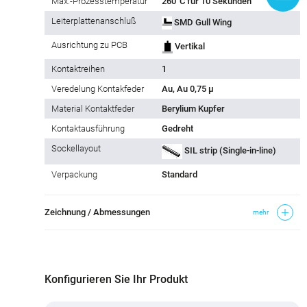
Max.-Prozesstemperatur
260°C für 10 Sekunden
Leiterplattenanschluß
SMD Gull Wing
Ausrichtung zu PCB
Vertikal
Kontaktreihen
1
Veredelung Kontakfeder
Au, Au 0,75 µ
Material Kontaktfeder
Berylium Kupfer
Kontaktausführung
Gedreht
Sockellayout
SIL strip (Single-in-line)
Verpackung
Standard
Zeichnung / Abmessungen
mehr
Konfigurieren Sie Ihr Produkt