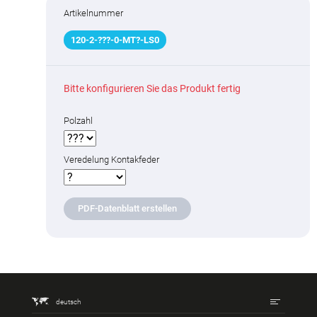
Artikelnummer
120
-
2
-
???
-0-MT
?
-LS0
Bitte konfigurieren Sie das Produkt fertig
Polzahl
Veredelung Kontakfeder
PDF-Datenblatt erstellen
deutsch