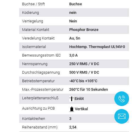
Buchse / Stift
Buchse
Kodierung
nein
Verriegelung
Nein
Material Kontakt
Phosphor Bronze
Veredelung Kontakt
Au, Sn
Isoliermaterial
Hochtemp. Thermoplast UL94V-0
Bemessungsstrom IEC
3,0 A
Nennspannung
250 V RMS / V DC
Durchschlagspannung
500 V RMS / V DC
Betriebstemperatur
-40°C bis +105°C
Max.-Prozesstemperatur
260°C für 10 Sekunden
+
Leiterplattenanschluß
Einlöt
Ausrichtung zu PCB
Vertikal
K
Kontaktreihen
3
Reihe­nabstand (mm)
2,54