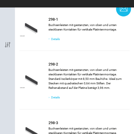
K
Kontaktreihen
298-1
Buchsenleisten mit gestanzten, von oben und unten
Steckbar mit (von, bis)
steckbaren Kontakten für vertikale Platintenmontage.
Details
Kodierung
Verriegelung
298-2
Buchsenleisten mit gestanzten, von oben und unten
Kontaktausführung
steckbaren Kontakten für vertikale Platintenmontage.
Standard-Isolierkörper mit 8,50 mm Bauhöhe. Ideal zum
Stecken mit quadratischen 0,64 mm Stiften. Der
Reihenabstand auf der Platine beträgt 3,96 mm.
Produktsegment
Details
298-3
Buchsenleisten mit gestanzten, von oben und unten
steckbaren Kontakten für vertikale Platintenmontage.