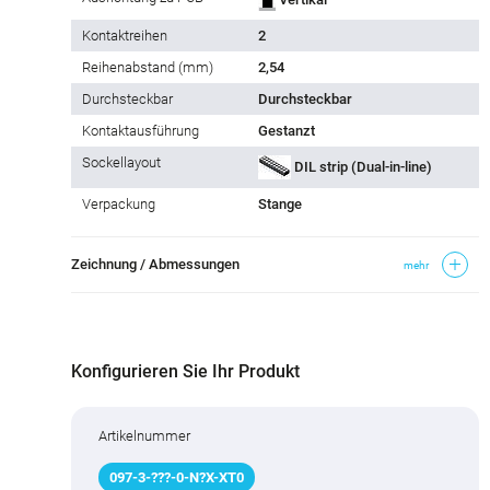
Kontaktreihen
2
Reihe­nabstand (mm)
2,54
Durchsteckbar
Durchsteckbar
Kontaktausführung
Gestanzt
Sockellayout
DIL strip (Dual-in-line)
Verpackung
Stange
Zeichnung / Abmessungen
mehr
Konfigurieren Sie Ihr Produkt
Artikelnummer
097
-
3
-
???
-0-N
?
X-XT0