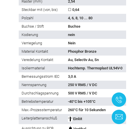
Raster (mm)
2,54
Steckbar mit (von, bis)
☐ 0,64
Polzahl
4, 6, 8, 10 ... 80
Buchse / Stift
Buchse
Kodierung
nein
Verriegelung
Nein
Material Kontakt
Phosphor Bronze
Veredelung Kontakt
Au, Selectiv Au, Sn
Isoliermaterial
Hochtemp. Thermoplast UL94V-0
Bemessungsstrom IEC
3,0 A
Nennspannung
250 V RMS / V DC
Durchschlagspannung
500 V RMS / V DC
+
Betriebstemperatur
-40°C bis +105°C
Max.-Prozesstemperatur
260°C für 10 Sekunden
K
Leiterplattenanschluß
Einlöt
Ausrichtung zu PCB
Vertikal