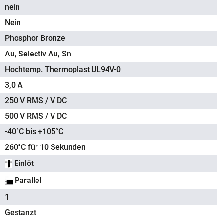
nein
Nein
Phosphor Bronze
Au, Selectiv Au, Sn
Hochtemp. Thermoplast UL94V-0
3,0 A
250 V RMS / V DC
500 V RMS / V DC
-40°C bis +105°C
260°C für 10 Sekunden
Einlöt
Parallel
1
Gestanzt