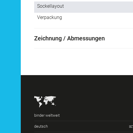
Sockellayout
Verpackung
Zeichnung / Abmessungen
binder weltweit
deutsch