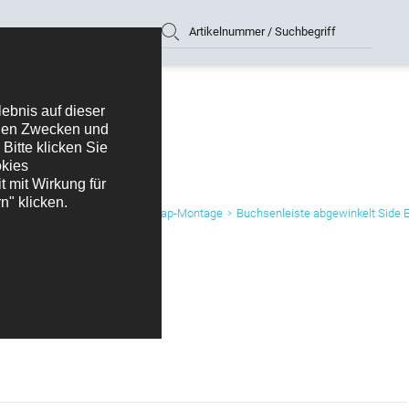
Artikelnummer / Suchbegriff
ür SMD-, Wellenlöt- und Wire-Wrap-Montage
Buchsenleiste abgewinkelt Side 