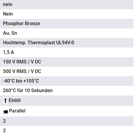
nein
Nein
Phosphor Bronze
Au, Sn
Hochtemp. Thermoplast UL94V-0
1,5 A
150 V RMS / V DC
500 V RMS / V DC
-40°C bis +105°C
260°C für 10 Sekunden
Einlöt
Parallel
2
2