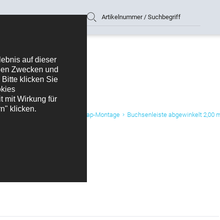
Artikelnummer / Suchbegriff
ür SMD-, Wellenlöt- und Wire-Wrap-Montage
Buchsenleiste abgewinkelt 2,00 