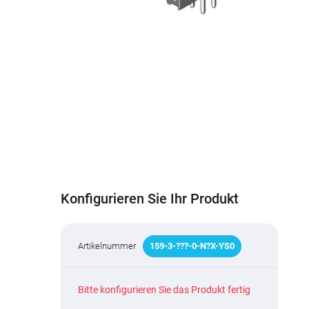
Konfigurieren Sie Ihr Produkt
Artikelnummer
159
-
3
-
???
-0-N
?
X-YS0
Bitte konfigurieren Sie das Produkt fertig