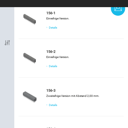
K
Kontaktreihen
156-1
Einreihige Version.
Steckbar mit (von, bis)
Details
Kodierung
156-2
Verriegelung
Einreihige Version.
Details
Kontaktausführung
Produktsegment
156-3
Zweireihige Version mit Abstand 2,00 mm.
Details