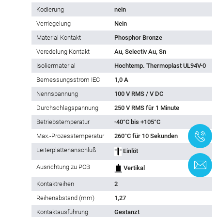
Kodierung
nein
Verriegelung
Nein
Material Kontakt
Phosphor Bronze
Veredelung Kontakt
Au, Selectiv Au, Sn
Isoliermaterial
Hochtemp. Thermoplast UL94V-0
Bemessungsstrom IEC
1,0 A
Nennspannung
100 V RMS / V DC
Durchschlagspannung
250 V RMS für 1 Minute
Betriebstemperatur
-40°C bis +105°C
+
Max.-Prozesstemperatur
260°C für 10 Sekunden
Leiterplattenanschluß
Einlöt
K
Ausrichtung zu PCB
Vertikal
Kontaktreihen
2
Reihe­nabstand (mm)
1,27
Kontaktausführung
Gestanzt