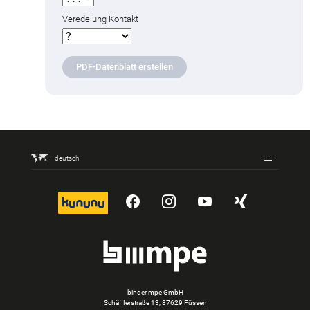
Veredelung Kontakt
PDF-Datenblatt erstellen
deutsch
kununu
YouTube
Instagram
YouTube
Xing
binder mpe GmbH
Schäfflerstraße 13, 87629 Füssen