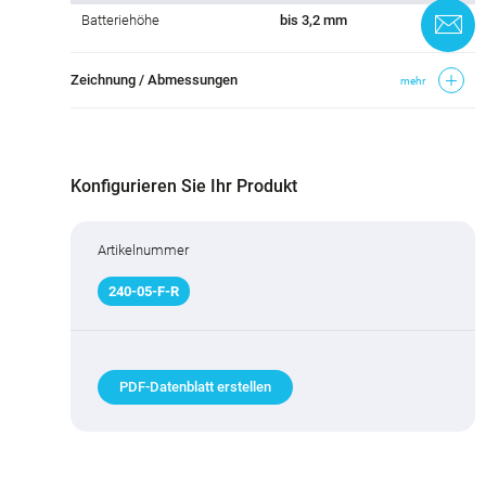
Batteriehöhe
bis 3,2 mm
K
Zeichnung / Abmessungen
mehr
Konfigurieren Sie Ihr Produkt
Artikelnummer
240
-
05
-F-R
PDF-Datenblatt erstellen