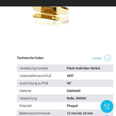
Technische Daten
weniger
Veredelung Kontakt
Flash Gold über Nickel
Leiterplattenanschluß
SMT
Ausrichtung zu PCB
90°
Material
Edelstahl
Verpackung
Rolle, 3000St.
+
Polarität
Pluspol
Batteriedurchmesser
12 mm bis 24 mm